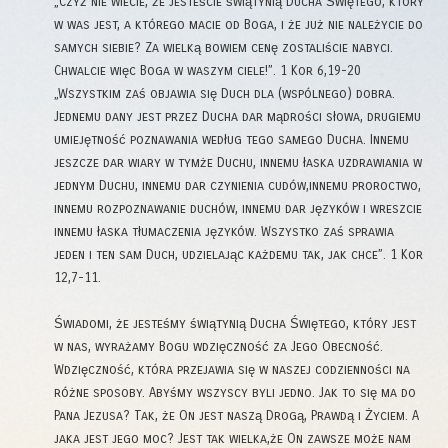
„Czyż nie wiecie, że jesteście świątynią Ducha Świętego, który
w was jest, a którego macie od Boga, i że już nie należycie do
samych siebie? Za wielką bowiem cenę zostaliście nabyci.
Chwalcie więc Boga w waszym ciele!”. 1 Kor 6,19-20
„Wszystkim zaś objawia się Duch dla (wspólnego) dobra.
Jednemu dany jest przez Ducha dar mądrości słowa, drugiemu
umiejętność poznawania według tego samego Ducha. Innemu
jeszcze dar wiary w tymże Duchu, innemu łaska uzdrawiania w
jednym Duchu, innemu dar czynienia cudów,innemu proroctwo,
innemu rozpoznawanie duchów, innemu dar języków i wreszcie
innemu łaska tłumaczenia języków. Wszystko zaś sprawia
jeden i ten sam Duch, udzielając każdemu tak, jak chce”. 1 Kor
12,7-11.
Świadomi, że jesteśmy świątynią Ducha Świętego, który jest
w nas, wyrażamy Bogu wdzięczność za Jego Obecność.
Wdzięczność, która przejawia się w naszej codzienności na
różne sposoby. Abyśmy wszyscy byli jedno. Jak to się ma do
Pana Jezusa? Tak, że On jest naszą Drogą, Prawdą i Życiem. A
jaka jest jego moc? Jest tak wielka,że On zawsze może nam