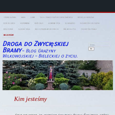
STRONA GŁÓWNA
WIARA
O MNIE
OAZA / FRANCISZKAŃSKI ZAKON ŚWIECKICH/
REFLEKSJA I MODLITWA
IDZIE OD SERCA
WSPOMNIENIA
BOŻE CIAŁO
W OBRONIE ŻYCIA
KU WOLNOŚCI
EUCHARYSTIA CUD CUDÓW
BOGU DZIĘKI
SŁUCHAĆ BOGA
NASZA POKORA NIE WYSTARCZA
IMIĘ NIE DLA PSA
ZASADY ŚW. PAWŁA
KIM JESTEŚMY
Droga do Zwycięskiej
Szukaj:
Bramy
~ Blog Grażyny
Wilkowojskiej – Bieleckiej o życiu.
Kim jesteśmy