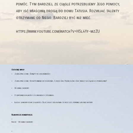
pomóc. Tym bardziej, że ciągle potrzebujemy Jego pomocy,
aby iść właściwą drogą do domu Tatusia. Rozwijać talenty
otrzymane od Niego. Bardziej być niż mieć.
https://www.youtube.com/watch?v=HSl4Yf-mzZU
Ostatnie wpisy
Zabezpieczone: Święty w codzienności
Zabezpieczone: Od natchnienia do działania. Czego św. Franciszek i św. Ignacy uczą nas o pomaganiu?
W cieniu choroby
​O odpowiedzialności za drugiego człowieka.
Iluzja samowystarczalności. Dlaczego sologamia to rozszczepienie ludzkiej natury
Najnowsze komentarze
Rafał
-
W cieniu choroby