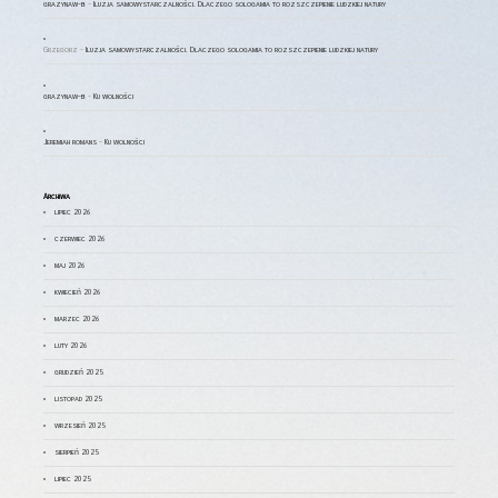
grazynaw-b
-
Iluzja samowystarczalności. Dlaczego sologamia to rozszczepienie ludzkiej natury
Grzegorz
-
Iluzja samowystarczalności. Dlaczego sologamia to rozszczepienie ludzkiej natury
grazynaw-b
-
Ku wolności
Jeremiah romans
-
Ku wolności
Archiwa
lipiec 2026
czerwiec 2026
maj 2026
kwiecień 2026
marzec 2026
luty 2026
grudzień 2025
listopad 2025
wrzesień 2025
sierpień 2025
lipiec 2025